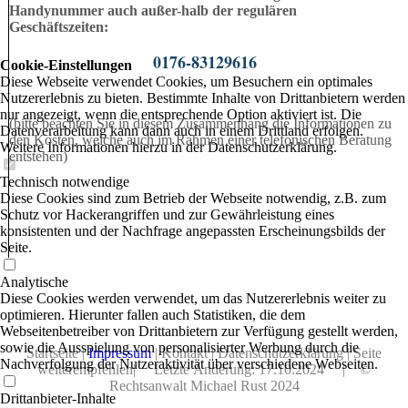
Handynummer auch außer-halb der regulären
Geschäftszeiten:
0176-83129616
Cookie-Einstellungen
Diese Webseite verwendet Cookies, um Besuchern ein optimales
Nutzererlebnis zu bieten. Bestimmte Inhalte von Drittanbietern werden
nur angezeigt, wenn die entsprechende Option aktiviert ist. Die
(bitte beachten Sie in diesem Zusammenhang die Informationen zu
Datenverarbeitung kann dann auch in einem Drittland erfolgen.
den Kosten, welche auch im Rahmen einer telefonischen Beratung
Weitere Informationen hierzu in der Datenschutzerklärung.
entstehen)
Technisch notwendige
Diese Cookies sind zum Betrieb der Webseite notwendig, z.B. zum
Schutz vor Hackerangriffen und zur Gewährleistung eines
konsistenten und der Nachfrage angepassten Erscheinungsbilds der
Seite.
Analytische
Diese Cookies werden verwendet, um das Nutzererlebnis weiter zu
optimieren. Hierunter fallen auch Statistiken, die dem
Webseitenbetreiber von Drittanbietern zur Verfügung gestellt werden,
sowie die Ausspielung von personalisierter Werbung durch die
Startseite
|
Impressum
|
Kontakt
|
Datenschutzerklärung
|
Seite
Nachverfolgung der Nutzeraktivität über verschiedene Webseiten.
weiterempfehlen
|
Letzte Änderung: 17.10.2024
|
©
Rechtsanwalt Michael Rust 2024
Drittanbieter-Inhalte