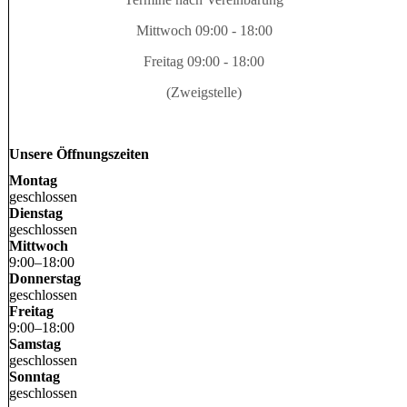
Mittwoch 09:00 - 18:00
Freitag 09:00 - 18:00
(Zweigstelle)
Unsere Öffnungszeiten
Montag
geschlossen
Dienstag
geschlossen
Mittwoch
9
:
00
–
18
:
00
Donnerstag
geschlossen
Freitag
9
:
00
–
18
:
00
Samstag
geschlossen
Sonntag
geschlossen