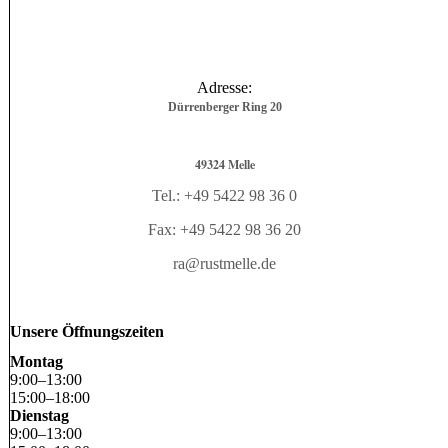
Adresse:
Dürrenberger Ring 20
49324 Melle
Tel.: +49 5422 98 36 0
Fax: +49 5422 98 36 20
ra@rustmelle.de
Unsere Öffnungszeiten
Montag
9
:
00
–
13
:
00
15
:
00
–
18
:
00
Dienstag
9
:
00
–
13
:
00